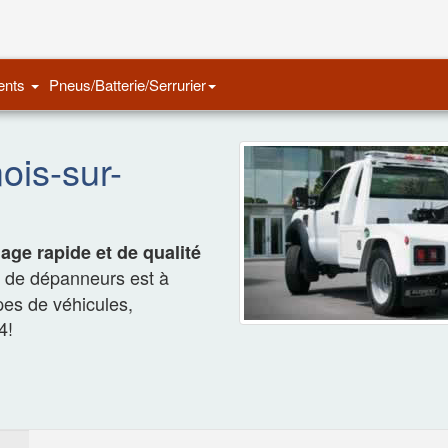
Remorquage Auto
ents
Pneus/Batterie/Serrurier
is-sur-
ge rapide et de qualité
e de dépanneurs est à
ypes de véhicules,
4!