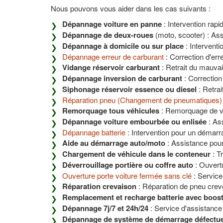
Nous pouvons vous aider dans les cas suivants :
Dépannage voiture en panne
: Intervention rapi
Dépannage de deux-roues
(moto, scooter) : Ass
Dépannage à domicile ou sur place
: Interventi
Dépannage erreur de carburant
: Correction d'er
Vidange réservoir carburant
: Retrait du mauvai
Dépannage inversion de carburant
: Correction
Siphonage réservoir essence ou diesel
: Retrai
Réparation pneu (Changement de pneumatiques)
Remorquage tous véhicules
: Remorquage de véh
Dépannage voiture embourbée ou enlisée
: Ass
Dépannage batterie
: Intervention pour un démarr
Aide au démarrage auto/moto
: Assistance pour
Chargement de véhicule dans le conteneur
: T
Déverrouillage portière ou coffre auto
: Ouvert
Ouverture porte voiture fermée sans clé
: Service
Réparation crevaison
: Réparation de pneu crev
Remplacement et recharge batterie avec boos
Dépannage 7j/7 et 24h/24
: Service d'assistance 
Dépannage de système de démarrage défectu