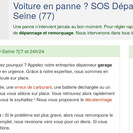
Voiture en panne ? SOS Dép
Seine (77)
Une panne n’intervient jamais au bon moment. Pour régler rapi
de
dépannage et remorquage
. Nous intervenons dans tous l
Seine 7j/7 et 24h/24
iez pourquoi ? Appelez notre entreprise dépanneur
garage
ce en urgence. Grâce à notre expertise, nous sommes en
cule sur place.
uée, une
erreur de carburant
, une batterie déchargée ou un
us vous aidons sur place. Vous retrouvez alors rapidement
 vous le souhaitez ! Nous vous proposons le
décalaminage
 :
Si le problème est plus grave, alors nous remorquons le
omplet, nous revenons vers vous pour un devis. Si vous
tions.