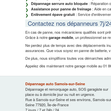
Dépannage serrure auto bloquée
: Réparation 
Assistance pour panne de freinage
: Aide en ca
Enlèvement épave gratuit
: Service d'enlèvement
Contactez nos dépanneurs 7j/2
En cas de panne, nos mécaniciens qualifiés sont prêt
Grâce à notre
garage mobile
, un professionnel se r
Ne perdez plus de temps avec des déplacements inutil
assurances. Que vous soyez en panne de batterie, vi
De plus, nous simplifions toutes vos démarches admi
Appelez dès maintenant notre garage mobile au 01 86
Dépannage auto Samois-sur-Seine
Dépannage et remorquage auto, SOS garagiste sur
place ou à domicile jour ou nuit en urgence.
Rue à Samois-sur-Seine et ses environs
,
Samois-sur
Seine
77920
,
Île-de-France
7 jours / 7 et 24h / 24