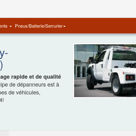
Remorquage Auto
ents
Pneus/Batterie/Serrurier
y-
)
ge rapide et de qualité
uipe de dépanneurs est à
ypes de véhicules,
4!