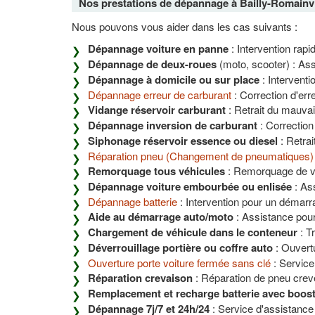
Nos prestations de dépannage à Bailly-Romainvi
Nous pouvons vous aider dans les cas suivants :
Dépannage voiture en panne
: Intervention rapi
Dépannage de deux-roues
(moto, scooter) : Ass
Dépannage à domicile ou sur place
: Interventi
Dépannage erreur de carburant
: Correction d'er
Vidange réservoir carburant
: Retrait du mauvai
Dépannage inversion de carburant
: Correction
Siphonage réservoir essence ou diesel
: Retrai
Réparation pneu (Changement de pneumatiques)
Remorquage tous véhicules
: Remorquage de véh
Dépannage voiture embourbée ou enlisée
: Ass
Dépannage batterie
: Intervention pour un démarr
Aide au démarrage auto/moto
: Assistance pour
Chargement de véhicule dans le conteneur
: T
Déverrouillage portière ou coffre auto
: Ouvert
Ouverture porte voiture fermée sans clé
: Service
Réparation crevaison
: Réparation de pneu crev
Remplacement et recharge batterie avec boos
Dépannage 7j/7 et 24h/24
: Service d'assistance 