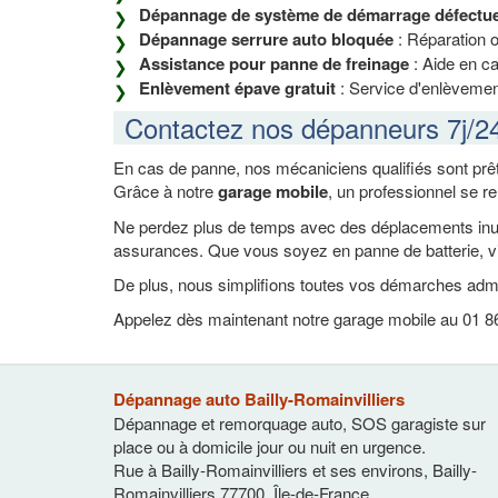
Dépannage de système de démarrage défectu
Dépannage serrure auto bloquée
: Réparation 
Assistance pour panne de freinage
: Aide en ca
Enlèvement épave gratuit
: Service d'enlèvement
Contactez nos dépanneurs 7j/2
En cas de panne, nos mécaniciens qualifiés sont prêt
Grâce à notre
garage mobile
, un professionnel se r
Ne perdez plus de temps avec des déplacements inutil
assurances. Que vous soyez en panne de batterie, vi
De plus, nous simplifions toutes vos démarches admi
Appelez dès maintenant notre garage mobile au 01 86 
Dépannage auto Bailly-Romainvilliers
Dépannage et remorquage auto, SOS garagiste sur
place ou à domicile jour ou nuit en urgence.
Rue à Bailly-Romainvilliers et ses environs
,
Bailly-
Romainvilliers
77700
,
Île-de-France