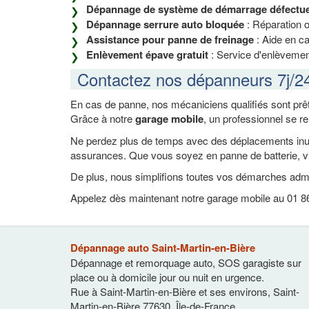
Dépannage de système de démarrage défectu
Dépannage serrure auto bloquée
: Réparation 
Assistance pour panne de freinage
: Aide en ca
Enlèvement épave gratuit
: Service d'enlèvement
Contactez nos dépanneurs 7j/2
En cas de panne, nos mécaniciens qualifiés sont prêt
Grâce à notre
garage mobile
, un professionnel se r
Ne perdez plus de temps avec des déplacements inutil
assurances. Que vous soyez en panne de batterie, vi
De plus, nous simplifions toutes vos démarches admi
Appelez dès maintenant notre garage mobile au 01 86 
Dépannage auto Saint-Martin-en-Bière
Dépannage et remorquage auto, SOS garagiste sur
place ou à domicile jour ou nuit en urgence.
Rue à Saint-Martin-en-Bière et ses environs
,
Saint-
Martin-en-Bière
77630
,
Île-de-France