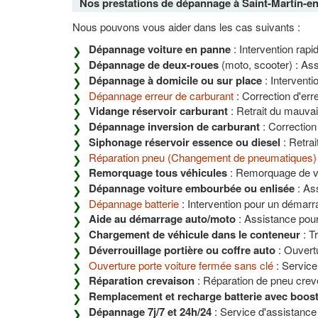
Nos prestations de dépannage à Saint-Martin-en
Nous pouvons vous aider dans les cas suivants :
Dépannage voiture en panne
: Intervention rapi
Dépannage de deux-roues
(moto, scooter) : Ass
Dépannage à domicile ou sur place
: Interventi
Dépannage erreur de carburant
: Correction d'er
Vidange réservoir carburant
: Retrait du mauvai
Dépannage inversion de carburant
: Correction
Siphonage réservoir essence ou diesel
: Retrai
Réparation pneu (Changement de pneumatiques)
Remorquage tous véhicules
: Remorquage de véh
Dépannage voiture embourbée ou enlisée
: Ass
Dépannage batterie
: Intervention pour un démarr
Aide au démarrage auto/moto
: Assistance pour
Chargement de véhicule dans le conteneur
: T
Déverrouillage portière ou coffre auto
: Ouvert
Ouverture porte voiture fermée sans clé
: Service
Réparation crevaison
: Réparation de pneu crev
Remplacement et recharge batterie avec boos
Dépannage 7j/7 et 24h/24
: Service d'assistance 