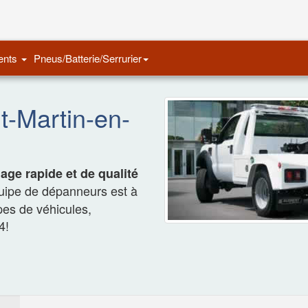
Remorquage Auto
ents
Pneus/Batterie/Serrurier
-Martin-en-
ge rapide et de qualité
quipe de dépanneurs est à
ypes de véhicules,
4!