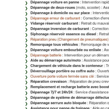
Dépannage voiture en panne
: Intervention rapi
Dépannage de deux-roues
(moto, scooter) : Ass
Dépannage à domicile ou sur place
: Interventi
Dépannage erreur de carburant
: Correction d'er
Vidange réservoir carburant
: Retrait du mauvai
Dépannage inversion de carburant
: Correction
Siphonage réservoir essence ou diesel
: Retrai
Réparation pneu (Changement de pneumatiques)
Remorquage tous véhicules
: Remorquage de véh
Dépannage voiture embourbée ou enlisée
: Ass
Dépannage batterie
: Intervention pour un démarr
Aide au démarrage auto/moto
: Assistance pour
Chargement de véhicule dans le conteneur
: T
Déverrouillage portière ou coffre auto
: Ouvert
Ouverture porte voiture fermée sans clé
: Service
Réparation crevaison
: Réparation de pneu crev
Remplacement et recharge batterie avec boos
Dépannage 7j/7 et 24h/24
: Service d'assistance 
Dépannage de système de démarrage défectu
Dépannage serrure auto bloquée
: Réparation 
Assistance pour panne de freinage
: Aide en ca