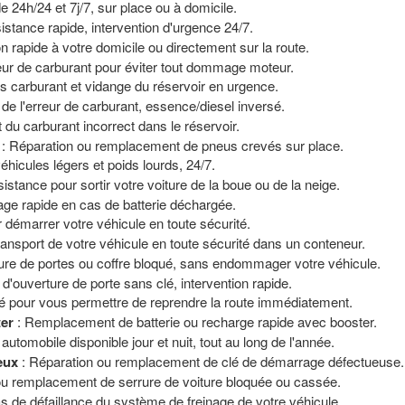
de 24h/24 et 7j/7, sur place ou à domicile.
istance rapide, intervention d'urgence 24/7.
on rapide à votre domicile ou directement sur la route.
reur de carburant pour éviter tout dommage moteur.
s carburant et vidange du réservoir en urgence.
 de l'erreur de carburant, essence/diesel inversé.
t du carburant incorrect dans le réservoir.
: Réparation ou remplacement de pneus crevés sur place.
icules légers et poids lourds, 24/7.
istance pour sortir votre voiture de la boue ou de la neige.
age rapide en cas de batterie déchargée.
 démarrer votre véhicule en toute sécurité.
ransport de votre véhicule en toute sécurité dans un conteneur.
ure de portes ou coffre bloqué, sans endommager votre véhicule.
 d'ouverture de porte sans clé, intervention rapide.
é pour vous permettre de reprendre la route immédiatement.
ter
: Remplacement de batterie ou recharge rapide avec booster.
automobile disponible jour et nuit, tout au long de l'année.
eux
: Réparation ou remplacement de clé de démarrage défectueuse.
ou remplacement de serrure de voiture bloquée ou cassée.
s de défaillance du système de freinage de votre véhicule.