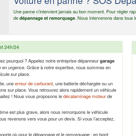
Voiture en panne ? SOS Dépa
Une panne n’intervient jamais au bon moment. Pour régler rapi
de
dépannage et remorquage
. Nous intervenons dans tous l
et 24h/24
iez pourquoi ? Appelez notre entreprise dépanneur
garage
ce en urgence. Grâce à notre expertise, nous sommes en
cule sur place.
uée, une
erreur de carburant
, une batterie déchargée ou un
ns sur place. Vous retrouvez alors rapidement un véhicule
haitez ! Nous vous proposons le
décalaminage moteur
de
lème est plus grave, alors nous remorquons le véhicule
ous revenons vers vous pour un devis. Si vous l’acceptez,
porte où pour le dépannage et le remorquage : en bord