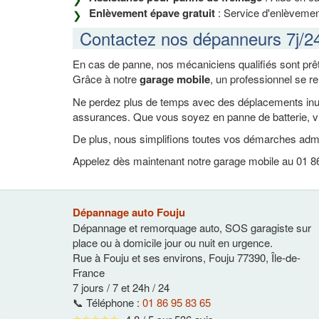
Enlèvement épave gratuit
: Service d'enlèvement
Contactez nos dépanneurs 7j/2
En cas de panne, nos mécaniciens qualifiés sont prêt
Grâce à notre
garage mobile
, un professionnel se r
Ne perdez plus de temps avec des déplacements inutil
assurances. Que vous soyez en panne de batterie, vi
De plus, nous simplifions toutes vos démarches admi
Appelez dès maintenant notre garage mobile au 01 86 
Dépannage auto Fouju
Dépannage et remorquage auto, SOS garagiste sur
place ou à domicile jour ou nuit en urgence.
Rue à Fouju et ses environs
,
Fouju
77390
,
Île-de-
France
7 jours / 7 et 24h / 24
📞 Téléphone :
01 86 95 83 65
⭐⭐⭐⭐⭐