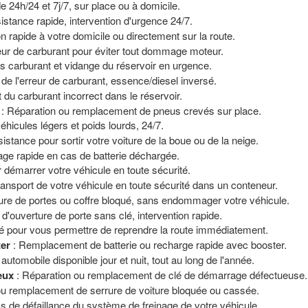
de 24h/24 et 7j/7, sur place ou à domicile.
istance rapide, intervention d'urgence 24/7.
on rapide à votre domicile ou directement sur la route.
reur de carburant pour éviter tout dommage moteur.
s carburant et vidange du réservoir en urgence.
 de l'erreur de carburant, essence/diesel inversé.
t du carburant incorrect dans le réservoir.
: Réparation ou remplacement de pneus crevés sur place.
icules légers et poids lourds, 24/7.
istance pour sortir votre voiture de la boue ou de la neige.
age rapide en cas de batterie déchargée.
 démarrer votre véhicule en toute sécurité.
ransport de votre véhicule en toute sécurité dans un conteneur.
ure de portes ou coffre bloqué, sans endommager votre véhicule.
 d'ouverture de porte sans clé, intervention rapide.
é pour vous permettre de reprendre la route immédiatement.
ter
: Remplacement de batterie ou recharge rapide avec booster.
automobile disponible jour et nuit, tout au long de l'année.
eux
: Réparation ou remplacement de clé de démarrage défectueuse.
ou remplacement de serrure de voiture bloquée ou cassée.
s de défaillance du système de freinage de votre véhicule.