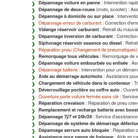
Dépannage voiture en panne
: Intervention rapi
Dépannage de deux-roues
(moto, scooter) : Ass
Dépannage à domicile ou sur place
: Interventi
Dépannage erreur de carburant
: Correction d'er
Vidange réservoir carburant
: Retrait du mauvai
Dépannage inversion de carburant
: Correction
Siphonage réservoir essence ou diesel
: Retrai
Réparation pneu (Changement de pneumatiques)
Remorquage tous véhicules
: Remorquage de véh
Dépannage voiture embourbée ou enlisée
: Ass
Dépannage batterie
: Intervention pour un démarr
Aide au démarrage auto/moto
: Assistance pour
Chargement de véhicule dans le conteneur
: T
Déverrouillage portière ou coffre auto
: Ouvert
Ouverture porte voiture fermée sans clé
: Service
Réparation crevaison
: Réparation de pneu crev
Remplacement et recharge batterie avec boos
Dépannage 7j/7 et 24h/24
: Service d'assistance 
Dépannage de système de démarrage défectu
Dépannage serrure auto bloquée
: Réparation 
Assistance pour panne de freinage
: Aide en ca