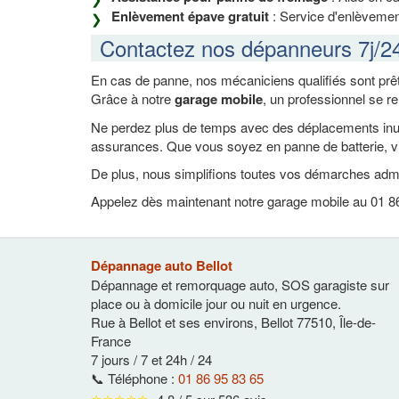
Enlèvement épave gratuit
: Service d'enlèvement
Contactez nos dépanneurs 7j/2
En cas de panne, nos mécaniciens qualifiés sont prêt
Grâce à notre
garage mobile
, un professionnel se r
Ne perdez plus de temps avec des déplacements inutil
assurances. Que vous soyez en panne de batterie, vi
De plus, nous simplifions toutes vos démarches admi
Appelez dès maintenant notre garage mobile au 01 86 
Dépannage auto Bellot
Dépannage et remorquage auto, SOS garagiste sur
place ou à domicile jour ou nuit en urgence.
Rue à Bellot et ses environs
,
Bellot
77510
,
Île-de-
France
7 jours / 7 et 24h / 24
📞 Téléphone :
01 86 95 83 65
⭐⭐⭐⭐⭐