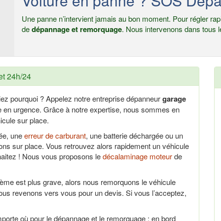
Voiture en panne ? SOS Dépa
Une panne n’intervient jamais au bon moment. Pour régler rapi
de
dépannage et remorquage
. Nous intervenons dans tous l
et 24h/24
iez pourquoi ? Appelez notre entreprise dépanneur
garage
ce en urgence. Grâce à notre expertise, nous sommes en
cule sur place.
uée, une
erreur de carburant
, une batterie déchargée ou un
ns sur place. Vous retrouvez alors rapidement un véhicule
haitez ! Nous vous proposons le
décalaminage moteur
de
lème est plus grave, alors nous remorquons le véhicule
ous revenons vers vous pour un devis. Si vous l’acceptez,
porte où pour le dépannage et le remorquage : en bord