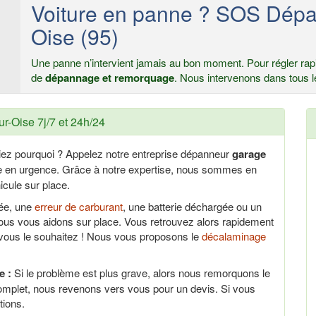
Voiture en panne ? SOS Dépa
Oise (95)
Une panne n’intervient jamais au bon moment. Pour régler rapi
de
dépannage et remorquage
. Nous intervenons dans tous l
r-Oise 7j/7 et 24h/24
iez pourquoi ? Appelez notre entreprise dépanneur
garage
ce en urgence. Grâce à notre expertise, nous sommes en
cule sur place.
uée, une
erreur de carburant
, une batterie déchargée ou un
us vous aidons sur place. Vous retrouvez alors rapidement
 vous le souhaitez ! Nous vous proposons le
décalaminage
e :
Si le problème est plus grave, alors nous remorquons le
omplet, nous revenons vers vous pour un devis. Si vous
tions.