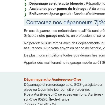
Dépannage serrure auto bloquée
: Réparation 
Assistance pour panne de freinage
: Aide en ca
Enlèvement épave gratuit
: Service d'enlèvement
Contactez nos dépanneurs 7j/2
En cas de panne, nos mécaniciens qualifiés sont prêt
Grâce à notre
garage mobile
, un professionnel se r
Ne perdez plus de temps avec des déplacements inutil
assurances. Que vous soyez en panne de batterie, vi
De plus, nous simplifions toutes vos démarches admi
Appelez dès maintenant notre garage mobile au 01 86 
Dépannage auto Asnières-sur-Oise
Dépannage et remorquage auto, SOS garagiste sur
place ou à domicile jour ou nuit en urgence.
Rue à Asnières-sur-Oise et ses environs
,
Asnières-
sur-Oise
95270
,
Île-de-France
7 jours / 7 et 24h / 24