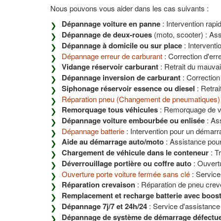
Nous pouvons vous aider dans les cas suivants :
Dépannage voiture en panne
: Intervention rapi
Dépannage de deux-roues
(moto, scooter) : Ass
Dépannage à domicile ou sur place
: Interventi
Dépannage erreur de carburant
: Correction d'er
Vidange réservoir carburant
: Retrait du mauvai
Dépannage inversion de carburant
: Correction
Siphonage réservoir essence ou diesel
: Retrai
Réparation pneu (Changement de pneumatiques)
Remorquage tous véhicules
: Remorquage de véh
Dépannage voiture embourbée ou enlisée
: Ass
Dépannage batterie
: Intervention pour un démarr
Aide au démarrage auto/moto
: Assistance pour
Chargement de véhicule dans le conteneur
: T
Déverrouillage portière ou coffre auto
: Ouvert
Ouverture porte voiture fermée sans clé
: Service
Réparation crevaison
: Réparation de pneu crev
Remplacement et recharge batterie avec boos
Dépannage 7j/7 et 24h/24
: Service d'assistance 
Dépannage de système de démarrage défectu