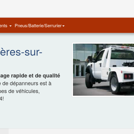
Remorquage Auto
ents
Pneus/Batterie/Serrurier
ères-sur-
ge rapide et de qualité
e de dépanneurs est à
ypes de véhicules,
4!