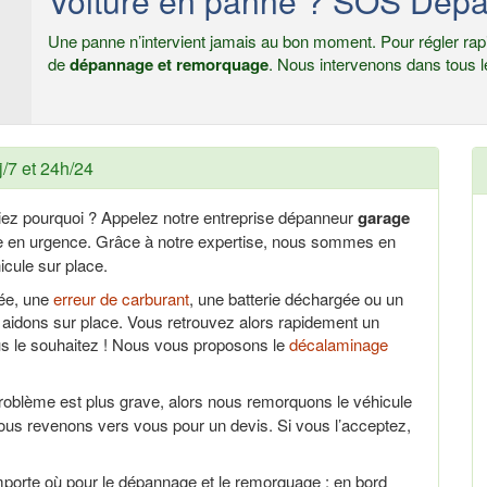
Voiture en panne ? SOS Dépa
Une panne n’intervient jamais au bon moment. Pour régler rapi
de
dépannage et remorquage
. Nous intervenons dans tous l
/7 et 24h/24
iez pourquoi ? Appelez notre entreprise dépanneur
garage
ce en urgence. Grâce à notre expertise, nous sommes en
cule sur place.
uée, une
erreur de carburant
, une batterie déchargée ou un
aidons sur place. Vous retrouvez alors rapidement un
us le souhaitez ! Nous vous proposons le
décalaminage
problème est plus grave, alors nous remorquons le véhicule
ous revenons vers vous pour un devis. Si vous l’acceptez,
porte où pour le dépannage et le remorquage : en bord