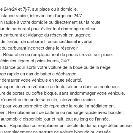
de 24h/24 et 7j/7, sur place ou à domicile.
istance rapide, intervention d'urgence 24/7.
on rapide à votre domicile ou directement sur la route.
reur de carburant pour éviter tout dommage moteur.
s carburant et vidange du réservoir en urgence.
 de l'erreur de carburant, essence/diesel inversé.
t du carburant incorrect dans le réservoir.
: Réparation ou remplacement de pneus crevés sur place.
icules légers et poids lourds, 24/7.
istance pour sortir votre voiture de la boue ou de la neige.
age rapide en cas de batterie déchargée.
 démarrer votre véhicule en toute sécurité.
ransport de votre véhicule en toute sécurité dans un conteneur.
ure de portes ou coffre bloqué, sans endommager votre véhicule.
 d'ouverture de porte sans clé, intervention rapide.
é pour vous permettre de reprendre la route immédiatement.
ter
: Remplacement de batterie ou recharge rapide avec booster.
automobile disponible jour et nuit, tout au long de l'année.
eux
: Réparation ou remplacement de clé de démarrage défectueuse.
ou remplacement de serrure de voiture bloquée ou cassée.