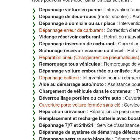
Dépannage voiture en panne
: Intervention rapi
Dépannage de deux-roues
(moto, scooter) : Ass
Dépannage à domicile ou sur place
: Interventi
Dépannage erreur de carburant
: Correction d'er
Vidange réservoir carburant
: Retrait du mauvai
Dépannage inversion de carburant
: Correction
Siphonage réservoir essence ou diesel
: Retrai
Réparation pneu (Changement de pneumatiques)
Remorquage tous véhicules
: Remorquage de véh
Dépannage voiture embourbée ou enlisée
: Ass
Dépannage batterie
: Intervention pour un démarr
Aide au démarrage auto/moto
: Assistance pour
Chargement de véhicule dans le conteneur
: T
Déverrouillage portière ou coffre auto
: Ouvert
Ouverture porte voiture fermée sans clé
: Service
Réparation crevaison
: Réparation de pneu crev
Remplacement et recharge batterie avec boos
Dépannage 7j/7 et 24h/24
: Service d'assistance 
Dépannage de système de démarrage défectu
Dépannage serrure auto bloquée
: Réparation 