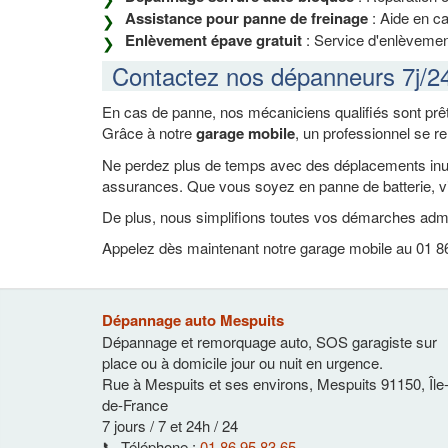
Assistance pour panne de freinage
: Aide en ca
Enlèvement épave gratuit
: Service d'enlèvement
Contactez nos dépanneurs 7j/2
En cas de panne, nos mécaniciens qualifiés sont prêt
Grâce à notre
garage mobile
, un professionnel se r
Ne perdez plus de temps avec des déplacements inutil
assurances. Que vous soyez en panne de batterie, vi
De plus, nous simplifions toutes vos démarches admi
Appelez dès maintenant notre garage mobile au 01 86 
Dépannage auto Mespuits
Dépannage et remorquage auto, SOS garagiste sur
place ou à domicile jour ou nuit en urgence.
Rue à Mespuits et ses environs
,
Mespuits
91150
,
Île
de-France
7 jours / 7 et 24h / 24
📞 Téléphone :
01 86 95 83 65