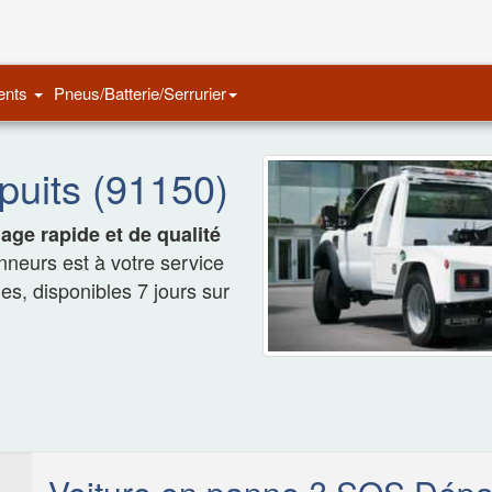
Remorquage Auto
ents
Pneus/Batterie/Serrurier
uits (91150)
ge rapide et de qualité
nneurs est à votre service
les, disponibles 7 jours sur