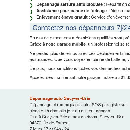
Dépannage serrure auto bloquée
: Réparation 
Assistance pour panne de freinage
: Aide en ca
Enlèvement épave gratuit
: Service d'enlèvement
Contactez nos dépanneurs 7j/2
En cas de panne, nos mécaniciens qualifiés sont prêt
Grâce à notre
garage mobile
, un professionnel se r
Ne perdez plus de temps avec des déplacements inutil
assurances. Que vous soyez en panne de batterie, vi
De plus, nous simplifions toutes vos démarches admi
Appelez dès maintenant notre garage mobile au 01 86 
Dépannage auto Sucy-en-Brie
Dépannage et remorquage auto, SOS garagiste sur
place ou à domicile jour ou nuit en urgence.
Rue à Sucy-en-Brie et ses environs
,
Sucy-en-Brie
94370
,
Île-de-France
7 jours / 7 et 24h / 24