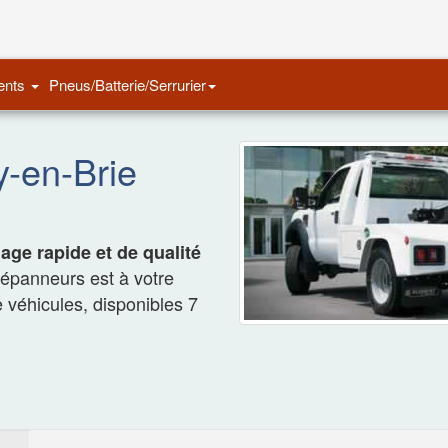
Remorquage Auto
ents
Pneus/Batterie/Serrurier
-en-Brie
ge rapide et de qualité
dépanneurs est à votre
e véhicules, disponibles 7