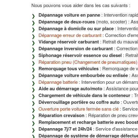
Nous pouvons vous aider dans les cas suivants :
Dépannage voiture en panne
: Intervention rapi
Dépannage de deux-roues
(moto, scooter) : Ass
Dépannage à domicile ou sur place
: Interventi
Dépannage erreur de carburant
: Correction d'er
Vidange réservoir carburant
: Retrait du mauvai
Dépannage inversion de carburant
: Correction
Siphonage réservoir essence ou diesel
: Retrai
Réparation pneu (Changement de pneumatiques)
Remorquage tous véhicules
: Remorquage de véh
Dépannage voiture embourbée ou enlisée
: Ass
Dépannage batterie
: Intervention pour un démarr
Aide au démarrage auto/moto
: Assistance pour
Chargement de véhicule dans le conteneur
: T
Déverrouillage portière ou coffre auto
: Ouvert
Ouverture porte voiture fermée sans clé
: Service
Réparation crevaison
: Réparation de pneu crev
Remplacement et recharge batterie avec boos
Dépannage 7j/7 et 24h/24
: Service d'assistance 
Dépannage de système de démarrage défectu