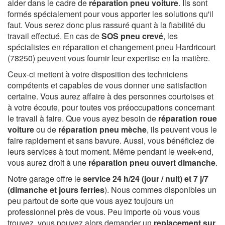
aider dans le cadre de
réparation pneu voiture
. Ils sont
formés spécialement pour vous apporter les solutions qu'il
faut. Vous serez donc plus rassuré quant à la fiabilité du
travail effectué. En cas de
SOS pneu crevé
, les
spécialistes en réparation et changement pneu Hardricourt
(78250) peuvent vous fournir leur expertise en la matière.
Ceux-ci mettent à votre disposition des techniciens
compétents et capables de vous donner une satisfaction
certaine. Vous aurez affaire à des personnes courtoises et
à votre écoute, pour toutes vos préoccupations concernant
le travail à faire. Que vous ayez besoin de
réparation roue
voiture
ou de
réparation pneu mèche
, ils peuvent vous le
faire rapidement et sans bavure. Aussi, vous bénéficiez de
leurs services à tout moment. Même pendant le week-end,
vous aurez droit à une
réparation pneu ouvert dimanche
.
Notre garage offre le
service 24 h/24 (jour / nuit) et 7 j/7
(dimanche et jours ferries
). Nous commes disponibles un
peu partout de sorte que vous ayez toujours un
professionnel près de vous. Peu importe où vous vous
trouvez, vous pouvez alors demander un
replacement sur