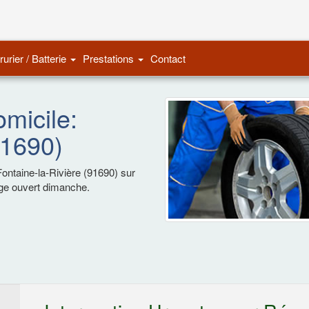
Remorquage Auto
rurier / Batterie
Prestations
Contact
micile:
91690)
ontaine-la-Rivière (91690) sur
age ouvert dimanche.