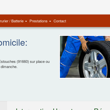
Remorquage Auto
rurier / Batterie
Prestations
Contact
micile:
Estouches (91660) sur place ou
t dimanche.