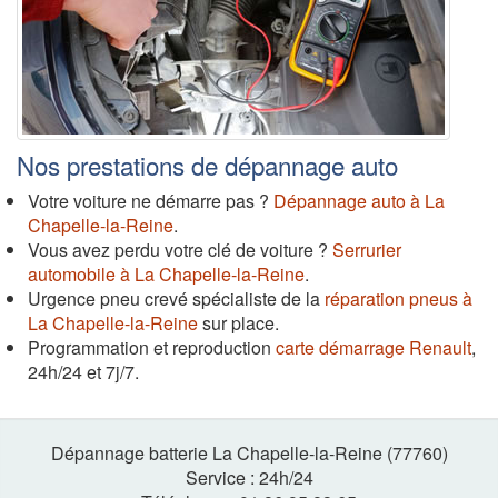
Nos prestations de dépannage auto
Votre voiture ne démarre pas ?
Dépannage auto à La
Chapelle-la-Reine
.
Vous avez perdu votre clé de voiture ?
Serrurier
automobile à La Chapelle-la-Reine
.
Urgence pneu crevé spécialiste de la
réparation pneus à
La Chapelle-la-Reine
sur place.
Programmation et reproduction
carte démarrage Renault
,
24h/24 et 7j/7.
Dépannage batterie La Chapelle-la-Reine (77760)
Service :
24h
/
24