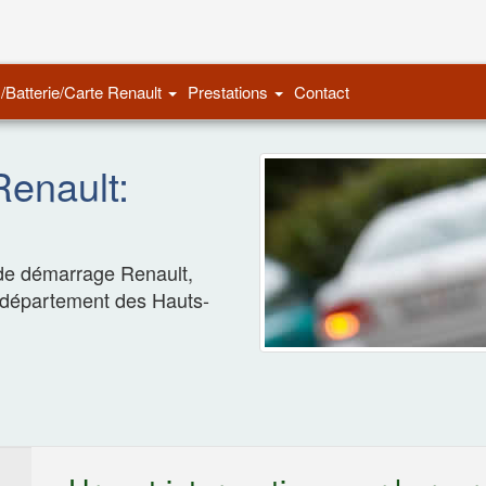
Remorquage Auto
/Batterie/Carte Renault
Prestations
Contact
enault:
e de démarrage Renault,
 département des Hauts-