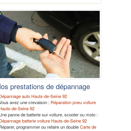
os prestations de dépannage
Dépannage auto Hauts-de-Seine 92
Vous avez une crevaison :
Réparation pneu voiture
Hauts-de-Seine 92
Une panne de batterie sur voiture, scooter ou moto :
Dépannage batterie voiture Hauts-de-Seine 92
Réparer, programmer ou refaire un double
Carte de